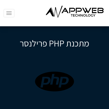
תפריט
ניווט
מתכנת PHP פרילנסר